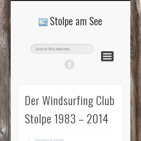
LANDSCHAFTEN
TOURISMUS
AKTUELLES
MENSCHEN
LITERATUR
GEMEINDE
HISTORIE
GEWERBE
Stolpe am See
Der Windsurfing Club
Stolpe 1983 – 2014
Theresia Künstler