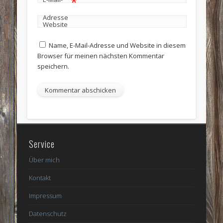
*
Adresse
Website
Name, E-Mail-Adresse und Website in diesem
Browser für meinen nächsten Kommentar
speichern.
Service
Über mich
Kontakt
Impressum
Datenschutz