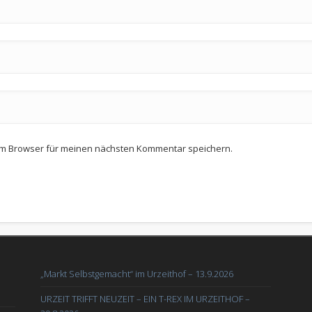
em Browser für meinen nächsten Kommentar speichern.
„Markt Selbstgemacht“ im Urzeithof – 13.9.2026
URZEIT TRIFFT NEUZEIT – EIN T-REX IM URZEITHOF –