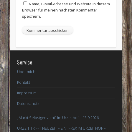
Name, E-Mail-Adresse und Website in diesem
Browser für meinen nächsten Kommentar
speichern.
Service
Über mich
Kontakt
Impressum
Datenschutz
„Markt Selbstgemacht“ im Urzeithof – 13.9.2026
URZEIT TRIFFT NEUZEIT – EIN T-REX IM URZEITHOF –