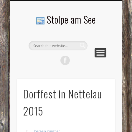
LANDSCHAFTEN
TOURISMUS
AKTUELLES
MENSCHEN
LITERATUR
GEMEINDE
HISTORIE
GEWERBE
Stolpe am See
Dorffest in Nettelau
2015
Theresia Künstler