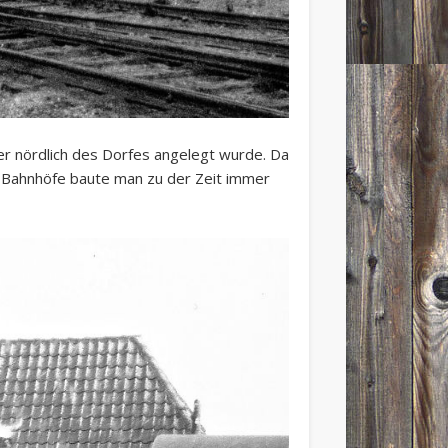
er nördlich des Dorfes angelegt wurde. Da
n. Bahnhöfe baute man zu der Zeit immer