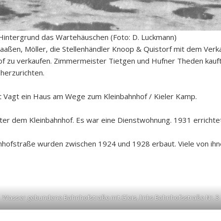
 Hintergrund das Wartehäuschen (Foto: D. Luckmann)
aßen, Möller, die Stellenhändler Knoop & Quistorf mit dem Verkau
 zu verkaufen. Zimmermeister Tietgen und Hufner Theden kaufte
herzurichten.
t Vagt ein Haus am Wege zum Kleinbahnhof / Kieler Kamp.
ter dem Kleinbahnhof. Es war eine Dienstwohnung. 1931 errichtet
hofstraße wurden zwischen 1924 und 1928 erbaut. Viele von ihnen 
Wasser gebundene Bahnhofstraße mit Gleis, links Bahnhofsstraße Nr. 3