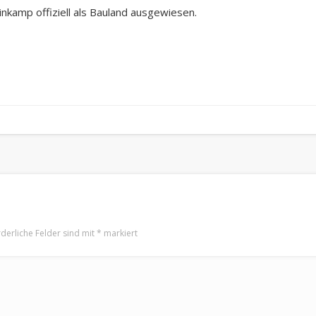
nkamp offiziell als Bauland ausgewiesen.
rderliche Felder sind mit
*
markiert