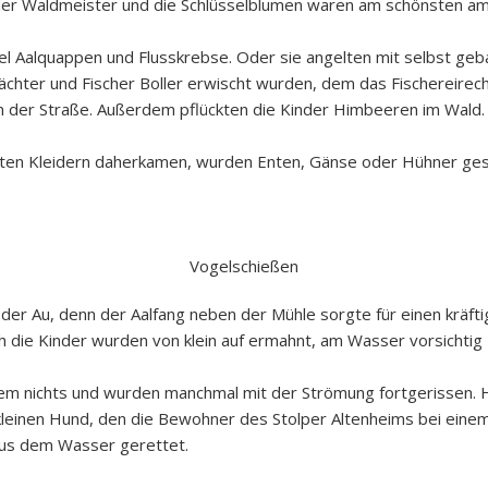
 der Waldmeister und die Schlüsselblumen waren am schönsten am
l Aalquappen und Flusskrebse. Oder sie angelten mit selbst geb
ächter und Fischer Boller erwischt wurden, dem das Fischereirec
n der Straße. Außerdem pflückten die Kinder Himbeeren im Wald.
uten Kleidern daherkamen, wurden Enten, Gänse oder Hühner gesc
Vogelschießen
n der Au, denn der Aalfang neben der Mühle sorgte für einen kräft
h die Kinder wurden von klein auf ermahnt, am Wasser vorsichtig 
dem nichts und wurden manchmal mit der Strömung fortgerissen. 
leinen Hund, den die Bewohner des Stolper Altenheims bei einem 
aus dem Wasser gerettet.