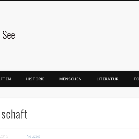
 See
AFTEN
HISTORIE
MENSCHEN
LITERATUR
TO
nschaft
 2015
Neuzeit