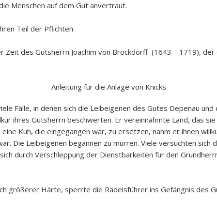
 die Menschen auf dem Gut anvertraut.
hren Teil der Pflichten.
r Zeit des Gutsherrn Joachim von Brockdorff (1643 – 1719), der
Anleitung für die Anlage von Knicks
 viele Fälle, in denen sich die Leibeigenen des Gutes Depenau un
lkür ihres Gutsherrn beschwerten. Er vereinnahmte Land, das sie 
n eine Kuh, die eingegangen war, zu ersetzen, nahm er ihnen willk
t war. Die Leibeigenen begannen zu murren. Viele versuchten sich 
ich durch Verschleppung der Dienstbarkeiten für den Grundherrn. A
ch größerer Härte, sperrte die Rädelsführer ins Gefängnis des Gu