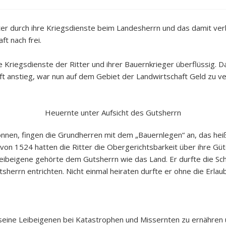
itter durch ihre Kriegsdienste beim Landesherrn und das damit v
t nach frei.
Kriegsdienste der Ritter und ihrer Bauernkrieger überflüssig. D
ft anstieg, war nun auf dem Gebiet der Landwirtschaft Geld zu ve
Heuernte unter Aufsicht des Gutsherrn
en, fingen die Grundherren mit dem „Bauernlegen“ an, das heißt
g von 1524 hatten die Ritter die Obergerichtsbarkeit über ihre G
eibeigene gehörte dem Gutsherrn wie das Land. Er durfte die Sch
tsherrn entrichten. Nicht einmal heiraten durfte er ohne die Erla
 seine Leibeigenen bei Katastrophen und Missernten zu ernähren