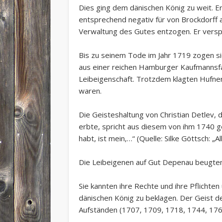
Dies ging dem dänischen König zu weit. E
entsprechend negativ für von Brockdorff 
Verwaltung des Gutes entzogen. Er verspra
Bis zu seinem Tode im Jahr 1719 zogen si
aus einer reichen Hamburger Kaufmannsfami
Leibeigenschaft. Trotzdem klagten Hufner
waren.
Die Geisteshaltung von Christian Detlev,
erbte, spricht aus diesem von ihm 1740 ge
habt, ist mein,…“ (Quelle: Silke Göttsch: „
Die Leibeigenen auf Gut Depenau beugten s
Sie kannten ihre Rechte und ihre Pflichte
dänischen König zu beklagen. Der Geist de
Aufständen (1707, 1709, 1718, 1744, 176