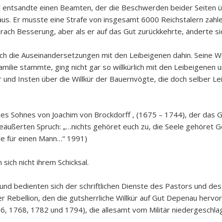
r entsandte einen Beamten, der die Beschwerden beider Seiten übe
aus. Er musste eine Strafe von insgesamt 6000 Reichstalern zahle
ch Besserung, aber als er auf das Gut zurückkehrte, änderte sic
ch die Auseinandersetzungen mit den Leibeigenen dahin. Seine Wi
lie stammte, ging nicht gar so willkürlich mit den Leibeigenen u
 und Insten über die Willkür der Bauernvögte, die doch selber L
 des Sohnes von Joachim von Brockdorff , (1675 – 1744), der das
äußerten Spruch: „…nichts gehöret euch zu, die Seele gehöret Got
Alle für einen Mann…“ 1991)
ich nicht ihrem Schicksal.
n und bedienten sich der schriftlichen Dienste des Pastors und d
r Rebellion, den die gutsherrliche Willkür auf Gut Depenau hervo
6, 1768, 1782 und 1794), die allesamt vom Militär niedergeschl