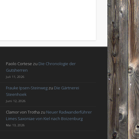
Paolo Cortese
zu
Die Chronologie der
Gutsherren
Juli 11, 2026
Frauke Ipsen-Steinweg
zu
Die Gärtnerei
Steenhoek
Juni 12, 2026
Clamor von Trotha
zu
Neuer Radwanderführer
Limes Saxoniae von Kiel nach Boizenburg
Mai 13, 2026