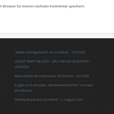
em Browser für meinen nächsten Kommentar speichern.
„Markt Selbstgemacht“ im Urzeithof – 13.9.2026
URZEIT TRIFFT NEUZEIT – EIN T-REX IM URZEITHOF –
29.8.2026
Naturdrama am Depenauer Hochmoor – Juli 2026
Es gibt noch ein paar „Handwerkerbücher“ von Uwe-
Jens Brauer
Flohmarkt auf dem Urzeithof – 2. August 2026