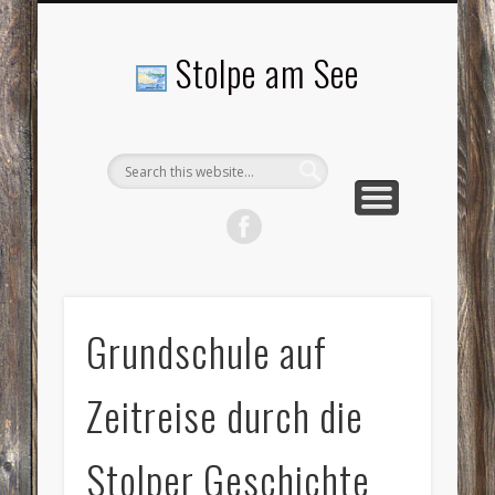
LANDSCHAFTEN
TOURISMUS
AKTUELLES
MENSCHEN
LITERATUR
GEMEINDE
HISTORIE
GEWERBE
Stolpe am See
Grundschule auf
Zeitreise durch die
Stolper Geschichte