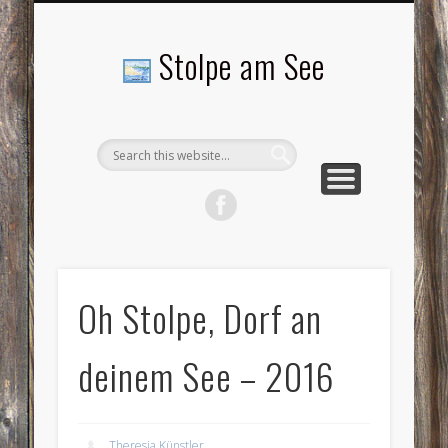
LANDSCHAFTEN
TOURISMUS
AKTUELLES
MENSCHEN
LITERATUR
GEMEINDE
HISTORIE
GEWERBE
Stolpe am See
Oh Stolpe, Dorf an
deinem See – 2016
Theresia Künstler