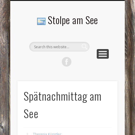
LANDSCHAFTEN
TOURISMUS
AKTUELLES
MENSCHEN
LITERATUR
GEMEINDE
HISTORIE
GEWERBE
Stolpe am See
Spätnachmittag am
See
Theresia Künstler