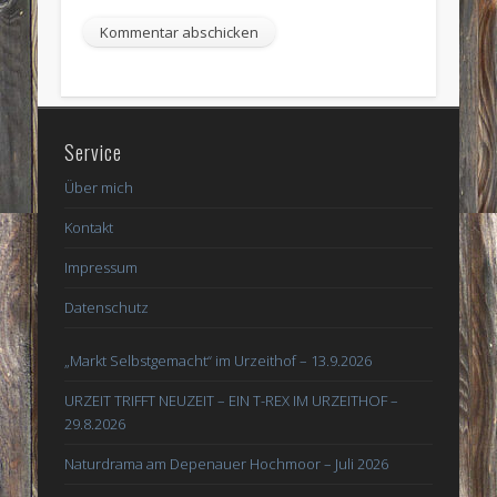
Service
Über mich
Kontakt
Impressum
Datenschutz
„Markt Selbstgemacht“ im Urzeithof – 13.9.2026
URZEIT TRIFFT NEUZEIT – EIN T-REX IM URZEITHOF –
29.8.2026
Naturdrama am Depenauer Hochmoor – Juli 2026