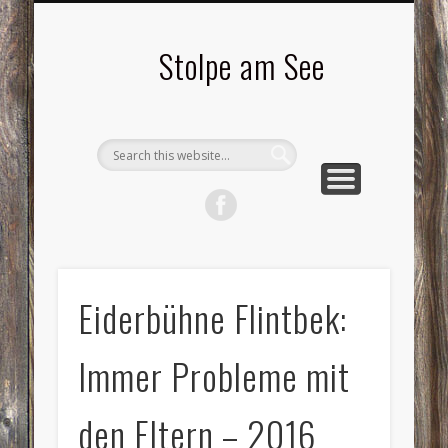
LANDSCHAFTEN
TOURISMUS
AKTUELLES
MENSCHEN
LITERATUR
GEMEINDE
HISTORIE
GEWERBE
Stolpe am See
Eiderbühne Flintbek:
Immer Probleme mit
den Eltern – 2016