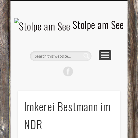
LANDSCHAFTEN
TOURISMUS
AKTUELLES
MENSCHEN
LITERATUR
GEMEINDE
HISTORIE
GEWERBE
Stolpe am See
Imkerei Bestmann im
NDR