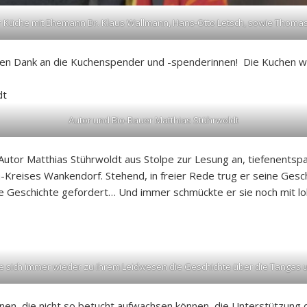
der Küche mit Ehemann Dr. Klaus Wallmann, Hans-Otto Letsch, sowie Thoma
ichen Dank an die Kuchenspender und -spenderinnen! Die Kuchen wa
Autor und Bio-Bauer Matthias Stührwoldt
 Autor Matthias Stührwoldt aus Stolpe zur Lesung an, tiefenentspa
Kreises Wankendorf. Stehend, in freier Rede trug er seine Gesch
e Geschichte gefordert… Und immer schmückte er sie noch mit loka
e sich immer wieder zu ihrem Leidwesen die Geschichte über die Tang
en, die nicht so betucht aufwachsen können, die Unterstützung 