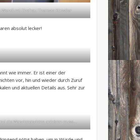
s Wendt mit Ehefrau Theresia Künstler
ren absolut lecker!
nnt wie immer. Er ist einer der
ichten vor, hin und wieder durch Zuruf
len und aktuellen Details aus. Sehr zur
as und die Waschmaschine anhören muss…
dringend nötig haben, um in Würde und