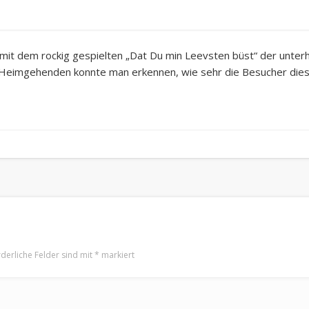
 mit dem rockig gespielten „Dat Du min Leevsten büst“ der unte
r Heimgehenden konnte man erkennen, wie sehr die Besucher di
rderliche Felder sind mit
*
markiert