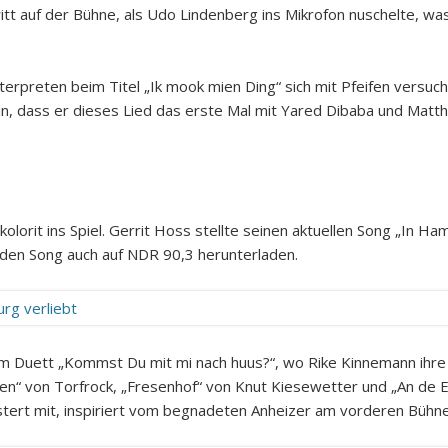
ritt auf der Bühne, als Udo Lindenberg ins Mikrofon nuschelte, w
terpreten beim Titel „Ik mook mien Ding“ sich mit Pfeifen versuch
ein, dass er dieses Lied das erste Mal mit Yared Dibaba und Mat
orit ins Spiel. Gerrit Hoss stellte seinen aktuellen Song „In Ham
 den Song auch auf NDR 90,3 herunterladen.
im Duett „Kommst Du mit mi nach huus?“, wo Rike Kinnemann ihre 
en“ von Torfrock, „Fresenhof“ von Knut Kiesewetter und „An de Ec
istert mit, inspiriert vom begnadeten Anheizer am vorderen Bühn