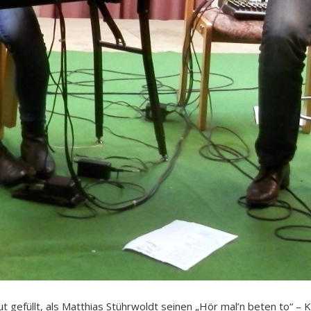
gefüllt, als Matthias Stührwoldt seinen „Hör mal’n beten to“ – K