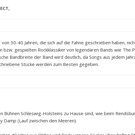
ECT,
ter von 30-40 Jahren, die sich auf die Fahne geschrieben haben, n
ten bzw. gespielten Rockklassiker von legendären Bands wie The P
ische Bandbreite der Band wird deutlich, da Songs aus jedem Jah
schriebene Stücke werden zum Besten gegeben.
den Bühnen Schleswig-Holsteins zu Hause sind, wie beim Rendsbu
ty Damp (Lauf zwischen den Meeren).
etzten 40 Jahre aus Oldies und Rock: von Joe Cocker über Rolling