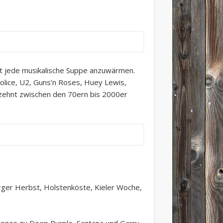
icht jede musikalische Suppe anzuwärmen.
olice, U2, Guns’n Roses, Huey Lewis,
rzehnt zwischen den 70ern bis 2000er
rger Herbst, Holstenköste, Kieler Woche,
 Stones zu Deep Purple, Santana und Garry