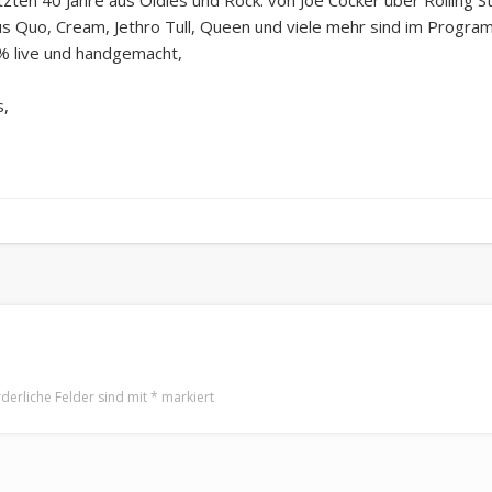
us Quo, Cream, Jethro Tull, Queen und viele mehr sind im Program
 % live und handgemacht,
s,
rderliche Felder sind mit
*
markiert