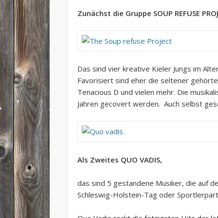
Zunächst die Gruppe SOUP REFUSE PROJ
Das sind vier kreative Kieler Jungs im Al
Favorisiert sind eher die seltener gehör
Tenacious D und vielen mehr. Die musikal
Jahren gecovert werden. Auch selbst ge
Als Zweites QUO VADIS,
das sind 5 gestandene Musiker, die auf 
Schleswig-Holstein-Tag oder Sportlerpar
Quo Vadis rockt die fetzigsten Hits der l