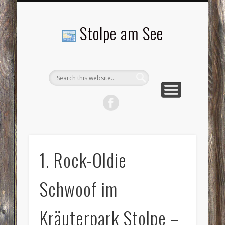
LANDSCHAFTEN
TOURISMUS
AKTUELLES
MENSCHEN
LITERATUR
GEMEINDE
HISTORIE
GEWERBE
Stolpe am See
1. Rock-Oldie
Schwoof im
Kräuterpark Stolpe –