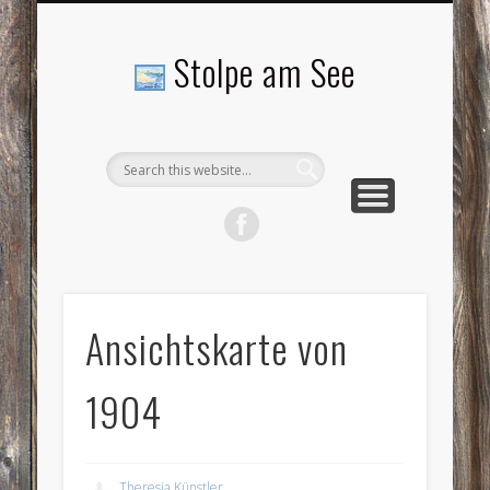
LANDSCHAFTEN
TOURISMUS
AKTUELLES
MENSCHEN
LITERATUR
GEMEINDE
HISTORIE
GEWERBE
Stolpe am See
Ansichtskarte von
1904
Theresia Künstler