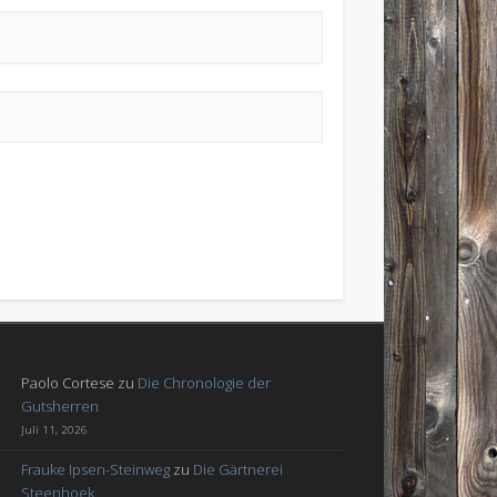
Paolo Cortese
zu
Die Chronologie der
Gutsherren
Juli 11, 2026
Frauke Ipsen-Steinweg
zu
Die Gärtnerei
Steenhoek