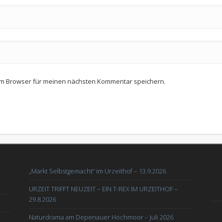
em Browser für meinen nächsten Kommentar speichern.
„Markt Selbstgemacht“ im Urzeithof – 13.9.2026
URZEIT TRIFFT NEUZEIT – EIN T-REX IM URZEITHOF –
29.8.2026
Naturdrama am Depenauer Hochmoor – Juli 2026