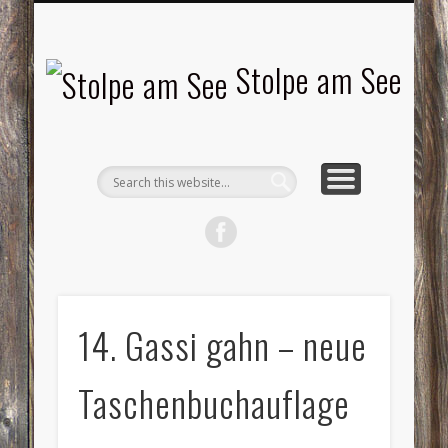
LANDSCHAFTEN
TOURISMUS
AKTUELLES
MENSCHEN
LITERATUR
GEMEINDE
HISTORIE
GEWERBE
Stolpe am See
14. Gassi gahn – neue
Taschenbuchauflage