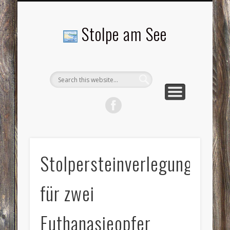
LANDSCHAFTEN
TOURISMUS
AKTUELLES
MENSCHEN
LITERATUR
GEMEINDE
HISTORIE
GEWERBE
Stolpe am See
Stolpersteinverlegung
für zwei
Euthanasieopfer