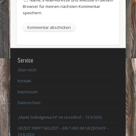
Name, E-Mail-Adresse und Website in diesem
Browser für meinen nächsten Kommentar
speichern.
Service
Über mich
Kontakt
Impressum
Datenschutz
„Markt Selbstgemacht“ im Urzeithof – 13.9.2026
URZEIT TRIFFT NEUZEIT – EIN T-REX IM URZEITHOF –
29.8.2026