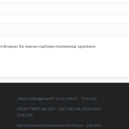
em Browser für meinen nächsten Kommentar speichern.
„Markt Selbstgemacht“ im Urzeithof – 13.9.2026
URZEIT TRIFFT NEUZEIT – EIN T-REX IM URZEITHOF –
29.8.2026
Naturdrama am Depenauer Hochmoor – Juli 2026