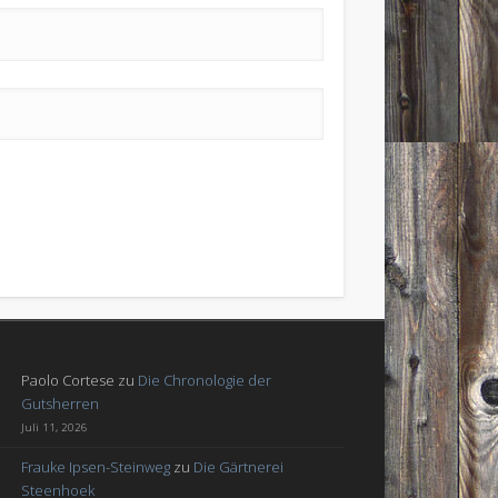
Paolo Cortese
zu
Die Chronologie der
Gutsherren
Juli 11, 2026
Frauke Ipsen-Steinweg
zu
Die Gärtnerei
Steenhoek