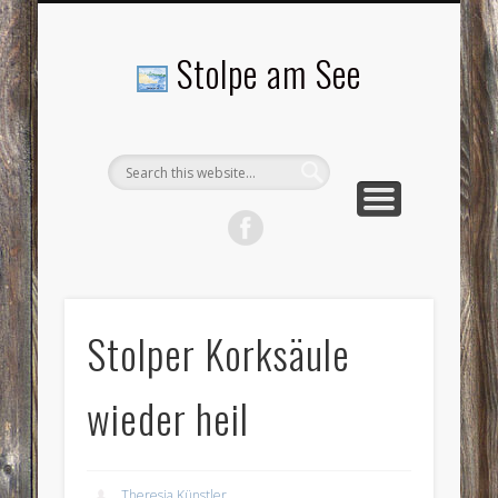
LANDSCHAFTEN
TOURISMUS
AKTUELLES
MENSCHEN
LITERATUR
GEMEINDE
HISTORIE
GEWERBE
Stolpe am See
Stolper Korksäule
wieder heil
Theresia Künstler