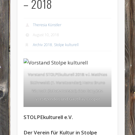
– 2018
Theresia Künstler
August 10, 2018
Archiv 2018
,
Stolpe kulturell
Vorstand STOLPEkulturell 2018: v.l. Matthias
Stührwoldt (1. Vorsitzender); Heinz Bruno
Wunsch (Schatzmeister); Alex Barg (stv.
Vorsitzender) und Gast Ray Cooper
STOLPEkulturell e.V.
Der Verein für Kultur in Stolpe