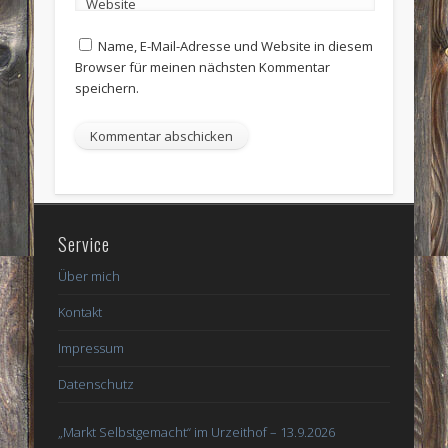
Website
Name, E-Mail-Adresse und Website in diesem
Browser für meinen nächsten Kommentar
speichern.
Service
Über mich
Kontakt
Impressum
Datenschutz
„Markt Selbstgemacht“ im Urzeithof – 13.9.2026