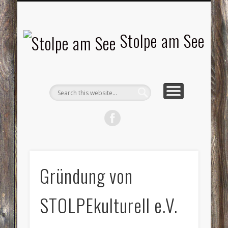
LANDSCHAFTEN
TOURISMUS
AKTUELLES
MENSCHEN
LITERATUR
GEMEINDE
HISTORIE
GEWERBE
Stolpe am See
Gründung von
STOLPEkulturell e.V.