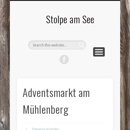
LANDSCHAFTEN
TOURISMUS
AKTUELLES
MENSCHEN
LITERATUR
GEMEINDE
HISTORIE
GEWERBE
Stolpe am See
Adventsmarkt am
Mühlenberg
Theresia Künstler