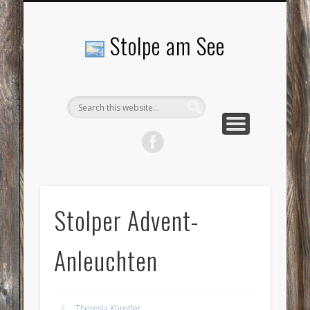
LANDSCHAFTEN
TOURISMUS
AKTUELLES
MENSCHEN
LITERATUR
GEMEINDE
HISTORIE
GEWERBE
Stolpe am See
Stolper Advent-
Anleuchten
Theresia Künstler