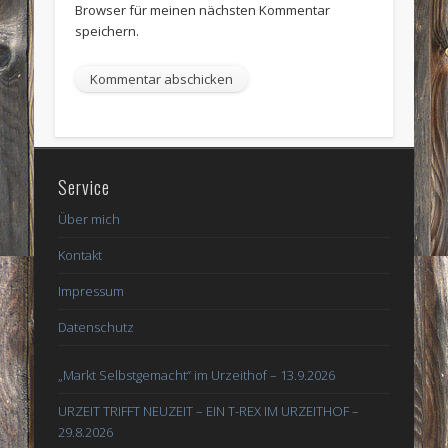
Browser für meinen nächsten Kommentar
speichern.
Service
Über mich
Kontakt
Impressum
Datenschutz
„Markt Selbstgemacht“ im Urzeithof – 13.9.2026
URZEIT TRIFFT NEUZEIT – EIN T-REX IM URZEITHOF –
29.8.2026