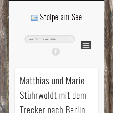
LANDSCHAFTEN
TOURISMUS
AKTUELLES
MENSCHEN
LITERATUR
GEMEINDE
HISTORIE
GEWERBE
Stolpe am See
Matthias und Marie
Stührwoldt mit dem
Trecker nach Berlin