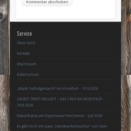
Service
Über mich
Kontakt
Impressum
Datenschutz
„Markt Selbstgemacht“ im Urzeithof – 13.9.2026
URZEIT TRIFFT NEUZEIT – EIN T-REX IM URZEITHOF –
29.8.2026
Naturdrama am Depenauer Hochmoor – Juli 2026
Es gibt noch ein paar „Handwerkerbücher“ von Uwe-