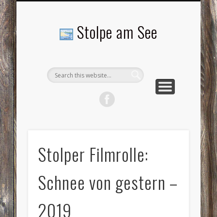
LANDSCHAFTEN
TOURISMUS
AKTUELLES
MENSCHEN
LITERATUR
GEMEINDE
HISTORIE
GEWERBE
Stolpe am See
Stolper Filmrolle:
Schnee von gestern –
2019