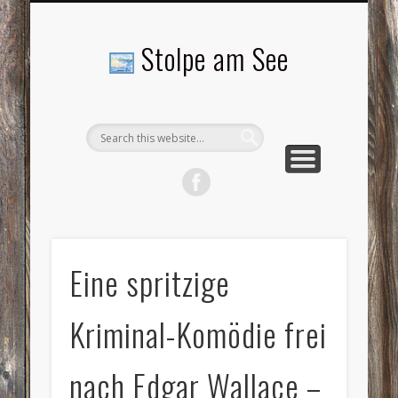
LANDSCHAFTEN
TOURISMUS
AKTUELLES
MENSCHEN
LITERATUR
GEMEINDE
HISTORIE
GEWERBE
Stolpe am See
Eine spritzige
Kriminal-Komödie frei
nach Edgar Wallace –