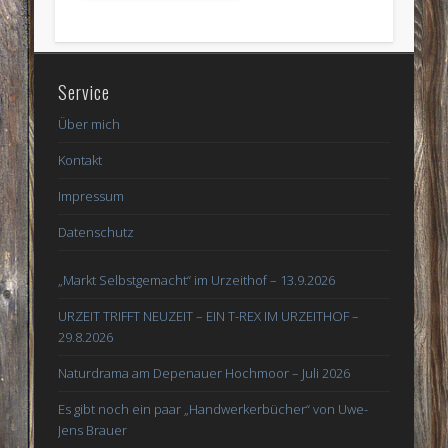
Service
Über mich
Kontakt
Impressum
Datenschutz
„Markt Selbstgemacht“ im Urzeithof – 13.9.2026
URZEIT TRIFFT NEUZEIT – EIN T-REX IM URZEITHOF –
29.8.2026
Naturdrama am Depenauer Hochmoor – Juli 2026
Es gibt noch ein paar „Handwerkerbücher“ von Uwe-
Jens Brauer