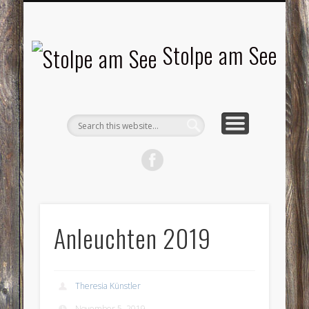
LANDSCHAFTEN
TOURISMUS
AKTUELLES
MENSCHEN
LITERATUR
GEMEINDE
HISTORIE
GEWERBE
Stolpe am See
Anleuchten 2019
Theresia Künstler
November 5, 2019