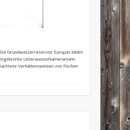
ößte Grundwasserreservoir Europas bildet
h preisgekrönte Unterwasserkameramann
bachtete Verhaltensweisen von Fischen