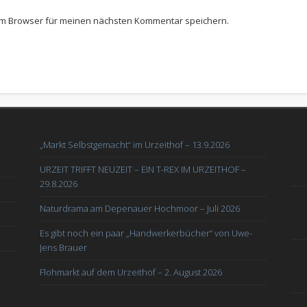
em Browser für meinen nächsten Kommentar speichern.
„Markt Selbstgemacht“ im Urzeithof – 13.9.2026
URZEIT TRIFFT NEUZEIT – EIN T-REX IM URZEITHOF –
29.8.2026
Naturdrama am Depenauer Hochmoor – Juli 2026
Es gibt noch ein paar „Handwerkerbücher“ von Uwe-
Jens Brauer
Flohmarkt auf dem Urzeithof – 2. August 2026