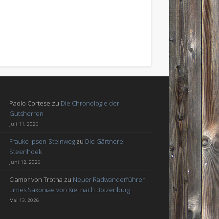
Paolo Cortese
zu
Die Chronologie der
Gutsherren
Juli 11, 2026
Frauke Ipsen-Steinweg
zu
Die Gärtnerei
Steenhoek
Juni 12, 2026
Clamor von Trotha
zu
Neuer Radwanderführer
Limes Saxoniae von Kiel nach Boizenburg
Mai 13, 2026