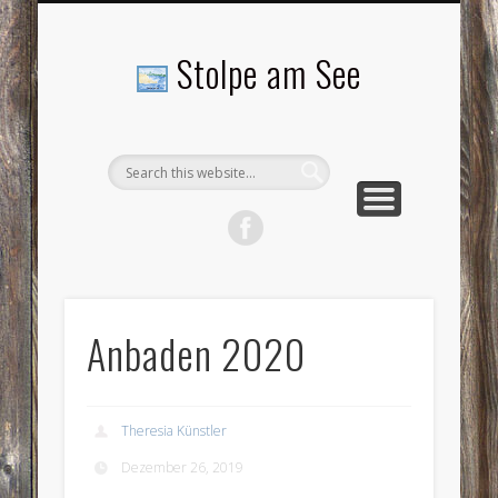
LANDSCHAFTEN
TOURISMUS
AKTUELLES
MENSCHEN
LITERATUR
GEMEINDE
HISTORIE
GEWERBE
Stolpe am See
Anbaden 2020
Theresia Künstler
Dezember 26, 2019