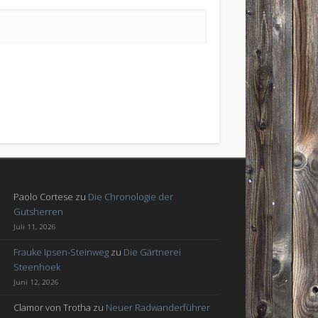
Paolo Cortese
zu
Die Chronologie der
Gutsherren
Juli 11, 2026
Frauke Ipsen-Steinweg
zu
Die Gärtnerei
Steenhoek
Juni 12, 2026
Clamor von Trotha
zu
Neuer Radwanderführer