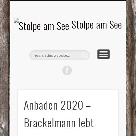
LANDSCHAFTEN
TOURISMUS
AKTUELLES
MENSCHEN
LITERATUR
GEMEINDE
HISTORIE
GEWERBE
Stolpe am See
Anbaden 2020 –
Brackelmann lebt