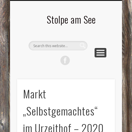
LANDSCHAFTEN
TOURISMUS
AKTUELLES
MENSCHEN
LITERATUR
GEMEINDE
HISTORIE
GEWERBE
Stolpe am See
Markt
„Selbstgemachtes“
im Urzeithof – 2020