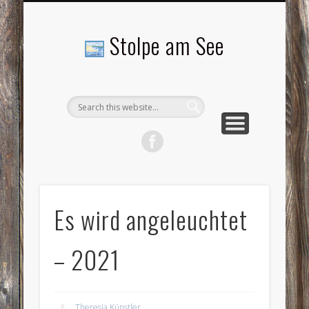
LANDSCHAFTEN
TOURISMUS
AKTUELLES
MENSCHEN
LITERATUR
GEMEINDE
HISTORIE
GEWERBE
Stolpe am See
Es wird angeleuchtet
– 2021
Theresia Künstler