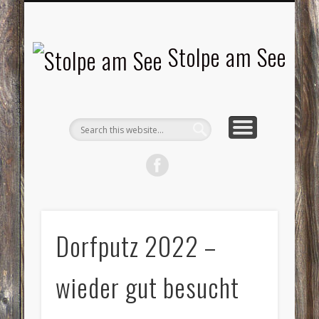
LANDSCHAFTEN
TOURISMUS
AKTUELLES
MENSCHEN
LITERATUR
GEMEINDE
HISTORIE
GEWERBE
Stolpe am See
Dorfputz 2022 –
wieder gut besucht