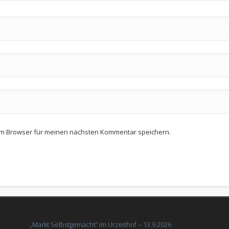
em Browser für meinen nächsten Kommentar speichern.
„Markt Selbstgemacht“ im Urzeithof – 13.9.2026