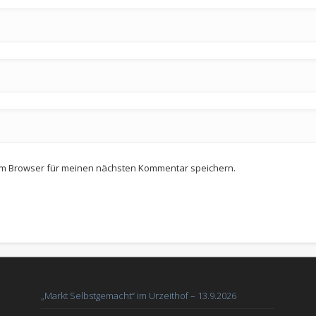
em Browser für meinen nächsten Kommentar speichern.
„Markt Selbstgemacht“ im Urzeithof – 13.9.2026