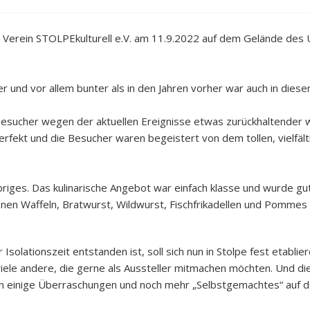
r Verein STOLPEkulturell e.V. am 11.9.2022 auf dem Gelände des 
 und vor allem bunter als in den Jahren vorher war auch in diesem 
sucher wegen der aktuellen Ereignisse etwas zurückhaltender wa
erfekt und die Besucher waren begeistert von dem tollen, vielf
briges. Das kulinarische Angebot war einfach klasse und wurde 
enen Waffeln, Bratwurst, Wildwurst, Fischfrikadellen und Pommes 
olationszeit entstanden ist, soll sich nun in Stolpe fest etabliere
iele andere, die gerne als Aussteller mitmachen möchten. Und di
on einige Überraschungen und noch mehr „Selbstgemachtes“ auf d