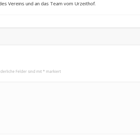
 des Vereins und an das Team vom Urzeithof.
rderliche Felder sind mit
*
markiert