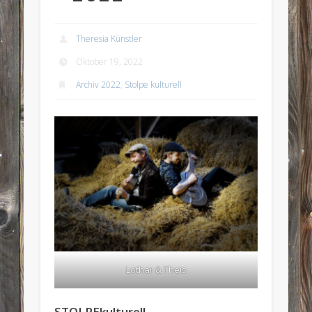
Theresia Künstler
Oktober 19, 2022
Archiv 2022
,
Stolpe kulturell
Lothar & Theis
STOLPEkulturell