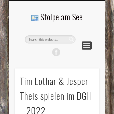
LANDSCHAFTEN
TOURISMUS
AKTUELLES
MENSCHEN
LITERATUR
GEMEINDE
HISTORIE
GEWERBE
Stolpe am See
Tim Lothar & Jesper
Theis spielen im DGH
– 2022