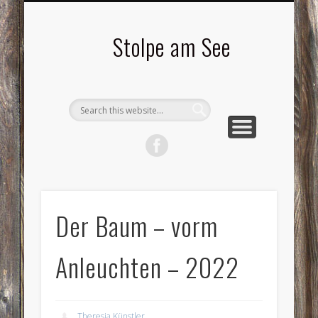
LANDSCHAFTEN
TOURISMUS
AKTUELLES
MENSCHEN
LITERATUR
GEMEINDE
HISTORIE
GEWERBE
Stolpe am See
Der Baum – vorm
Anleuchten – 2022
Theresia Künstler