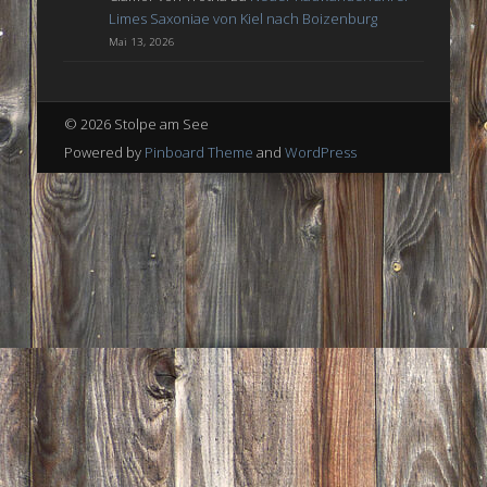
Limes Saxoniae von Kiel nach Boizenburg
Mai 13, 2026
© 2026 Stolpe am See
Powered by
Pinboard Theme
and
WordPress