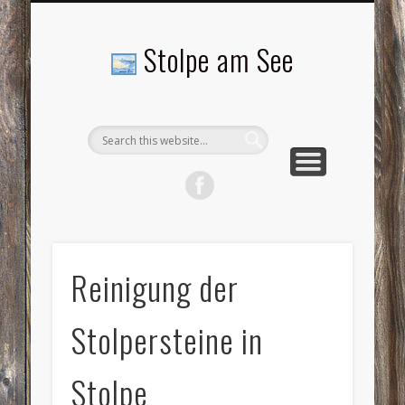
LANDSCHAFTEN
TOURISMUS
AKTUELLES
MENSCHEN
LITERATUR
GEMEINDE
HISTORIE
GEWERBE
Stolpe am See
Reinigung der
Stolpersteine in
Stolpe