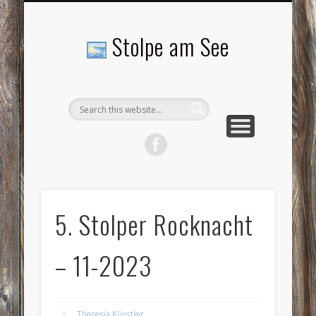
LANDSCHAFTEN
TOURISMUS
AKTUELLES
MENSCHEN
LITERATUR
GEMEINDE
HISTORIE
GEWERBE
Stolpe am See
5. Stolper Rocknacht
– 11-2023
Theresia Künstler