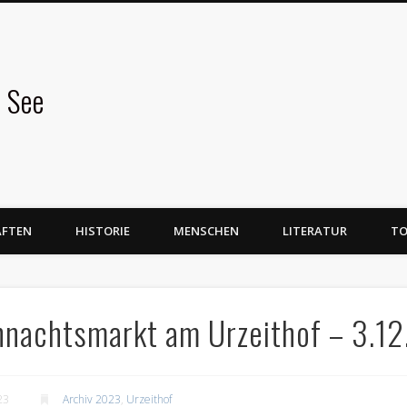
 See
AFTEN
HISTORIE
MENSCHEN
LITERATUR
TO
hnachtsmarkt am Urzeithof – 3.1
23
Archiv 2023
,
Urzeithof