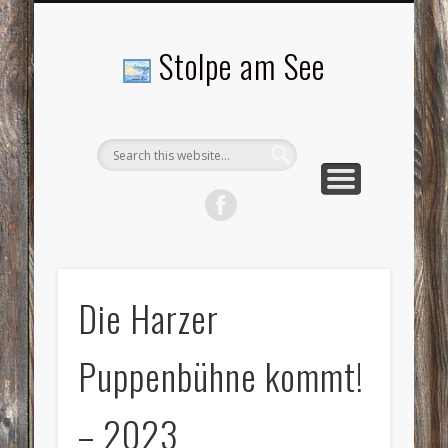
LANDSCHAFTEN
TOURISMUS
AKTUELLES
MENSCHEN
LITERATUR
GEMEINDE
HISTORIE
GEWERBE
Stolpe am See
Die Harzer
Puppenbühne kommt!
– 2023