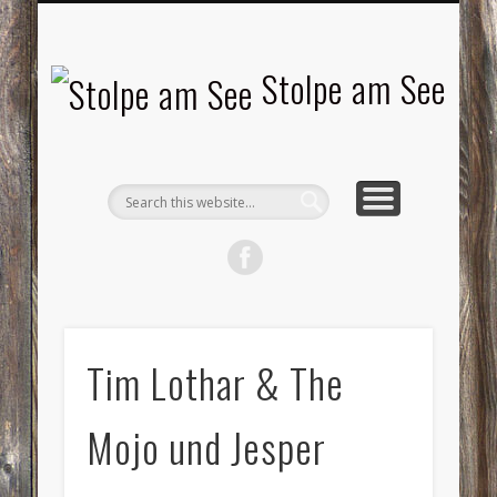
LANDSCHAFTEN
TOURISMUS
AKTUELLES
MENSCHEN
LITERATUR
GEMEINDE
HISTORIE
GEWERBE
Stolpe am See
Tim Lothar & The
Mojo und Jesper