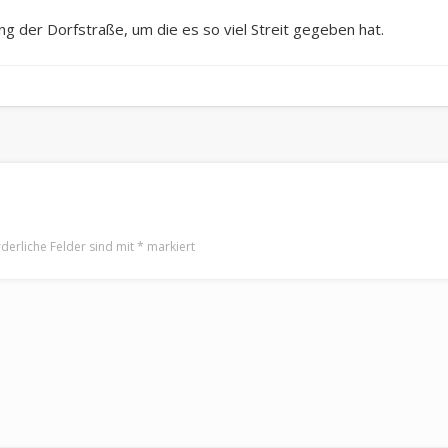
ng der Dorfstraße, um die es so viel Streit gegeben hat.
rderliche Felder sind mit
*
markiert