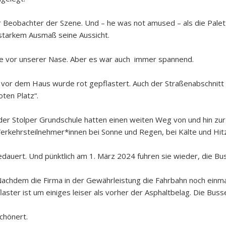
er Beobachter der Szene. Und – he was not amused – als die Pale
 starkem Ausmaß seine Aussicht.
elle vor unserer Nase. Aber es war auch immer spannend.
r vor dem Haus wurde rot gepflastert. Auch der Straßenabschnitt 
ten Platz“.
 der Stolper Grundschule hatten einen weiten Weg von und hin zu
 Verkehrsteilnehmer*innen bei Sonne und Regen, bei Kälte und Hit
edauert. Und pünktlich am 1. März 2024 fuhren sie wieder, die Bu
achdem die Firma in der Gewährleistung die Fahrbahn noch einma
aster ist um einiges leiser als vorher der Asphaltbelag. Die Bus
schönert.