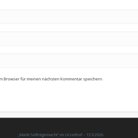
em Browser für meinen nächsten Kommentar speichern.
„Markt Selbstgemacht“ im Urzeithof – 13.9.2026