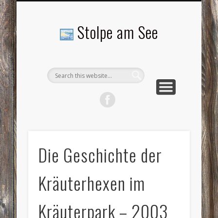
LANDSCHAFTEN
TOURISMUS
AKTUELLES
MENSCHEN
LITERATUR
GEMEINDE
HISTORIE
GEWERBE
Stolpe am See
Die Geschichte der
Kräuterhexen im
Kräuterpark – 2003