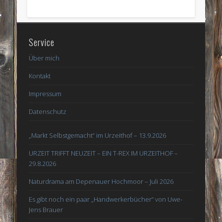
Service
Über mich
Kontakt
Impressum
Datenschutz
„Markt Selbstgemacht“ im Urzeithof – 13.9.2026
URZEIT TRIFFT NEUZEIT – EIN T-REX IM URZEITHOF –
29.8.2026
Naturdrama am Depenauer Hochmoor – Juli 2026
Es gibt noch ein paar „Handwerkerbücher“ von Uwe-
Jens Brauer