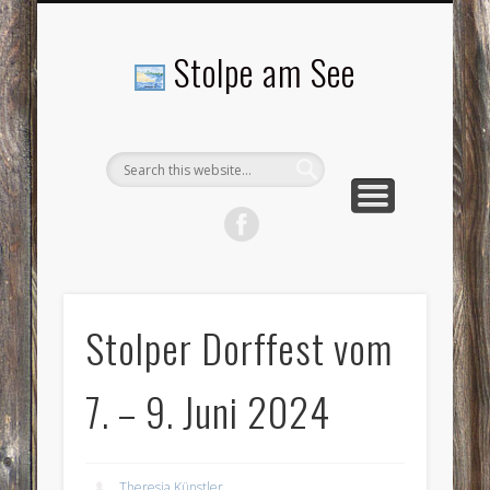
LANDSCHAFTEN
TOURISMUS
AKTUELLES
MENSCHEN
LITERATUR
GEMEINDE
HISTORIE
GEWERBE
Stolpe am See
Stolper Dorffest vom
7. – 9. Juni 2024
Theresia Künstler