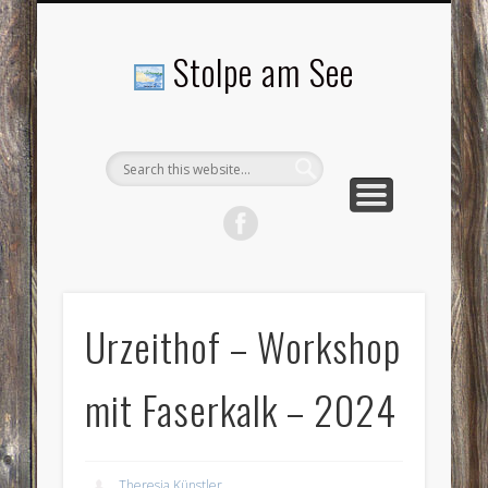
LANDSCHAFTEN
TOURISMUS
AKTUELLES
MENSCHEN
LITERATUR
GEMEINDE
HISTORIE
GEWERBE
Stolpe am See
Urzeithof – Workshop
mit Faserkalk – 2024
Theresia Künstler