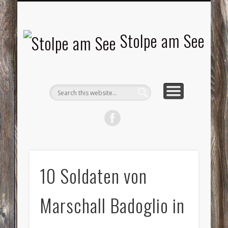
LANDSCHAFTEN
TOURISMUS
AKTUELLES
MENSCHEN
LITERATUR
GEMEINDE
HISTORIE
GEWERBE
Stolpe am See
10 Soldaten von
Marschall Badoglio in